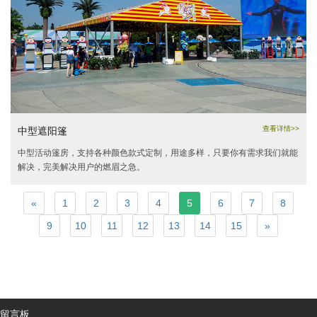
查看详情>>
中型遮阳篷
中型活动篷房，支持各种颜色款式定制，用途多样，只要你有需求我们就能
解决，完美解决用户的燃眉之急。
«
1
2
3
4
5
6
7
8
9
10
11
12
13
14
15
»
留言板