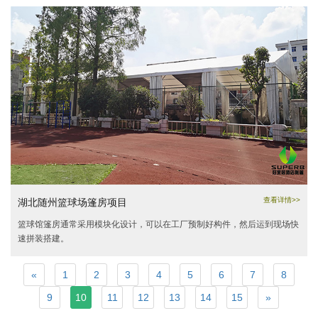
查看详情>>
湖北随州篮球场篷房项目
篮球馆篷房通常采用模块化设计，可以在工厂预制好构件，然后运到现场快
速拼装搭建。
«
1
2
3
4
5
6
7
8
9
10
11
12
13
14
15
»