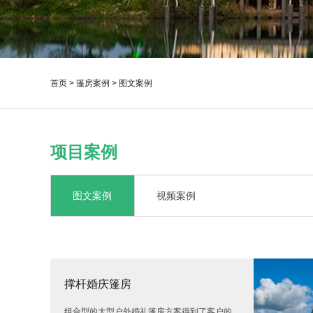
首页
>
篷房案例
> 图文案例
项目案例
图文案例
视频案例
撑杆婚庆篷房
组合型的大型户外婚礼篷房方案得到了客户的