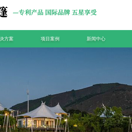
决方案
项目案例
新闻中心