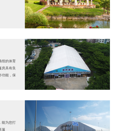
场馆的体育
篷房具有良
外功能，保
，能为您打
帐篷