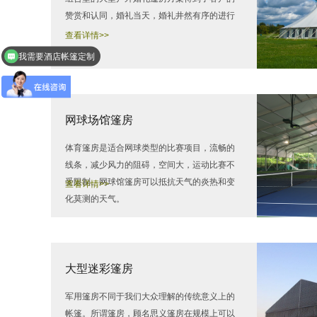
赞赏和认同，婚礼当天，婚礼井然有序的进行
我需要酒店帐篷定制
查看详情>>
体育场馆篷房可以定制吗
网球场馆篷房
体育篷房是适合网球类型的比赛项目，流畅的
线条，减少风力的阻碍，空间大，运动比赛不
受限制。网球馆篷房可以抵抗天气的炎热和变
查看详情>>
化莫测的天气。
大型迷彩篷房
军用篷房不同于我们大众理解的传统意义上的
帐篷。所谓篷房，顾名思义篷房在规模上可以