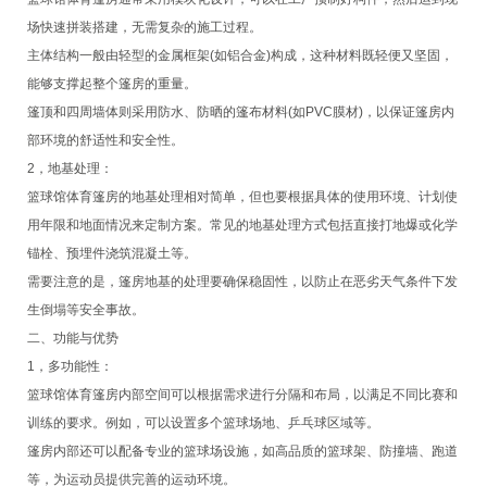
场快速拼装搭建，无需复杂的施工过程。
主体结构一般由轻型的金属框架(如铝合金)构成，这种材料既轻便又坚固，
能够支撑起整个篷房的重量。
篷顶和四周墙体则采用防水、防晒的篷布材料(如PVC膜材)，以保证篷房内
部环境的舒适性和安全性。
2，地基处理：
篮球馆体育篷房的地基处理相对简单，但也要根据具体的使用环境、计划使
用年限和地面情况来定制方案。常见的地基处理方式包括直接打地爆或化学
锚栓、预埋件浇筑混凝土等。
需要注意的是，篷房地基的处理要确保稳固性，以防止在恶劣天气条件下发
生倒塌等安全事故。
二、功能与优势
1，多功能性：
篮球馆体育篷房内部空间可以根据需求进行分隔和布局，以满足不同比赛和
训练的要求。例如，可以设置多个篮球场地、乒乓球区域等。
篷房内部还可以配备专业的篮球场设施，如高品质的篮球架、防撞墙、跑道
等，为运动员提供完善的运动环境。