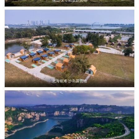
佛山·太空舱轰趴营地
北海银滩·沙岛露营地