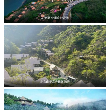
花都里·化屋度假营地
北京山里寒舍帐篷酒店