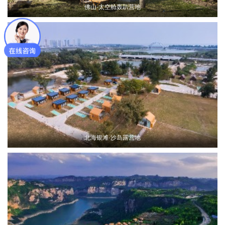
佛山·太空舱轰趴营地
北海银滩·沙岛露营地