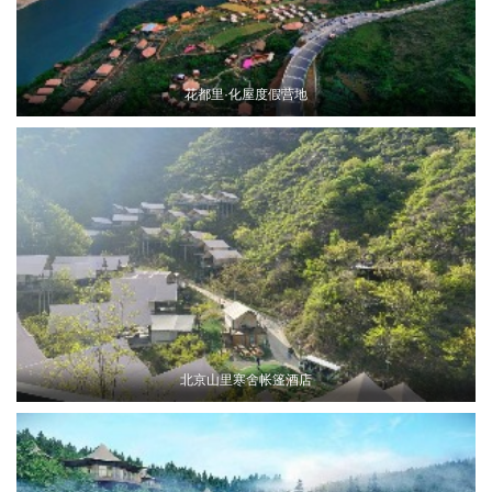
花都里·化屋度假营地
北京山里寒舍帐篷酒店