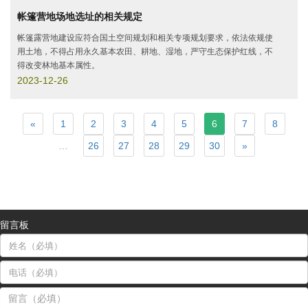
帐篷营地场地选址的相关规定
帐篷露营地建设应符合国土空间规划和相关专项规划要求，依法依规使
用土地，不得占用永久基本农田、耕地、湿地，严守生态保护红线，不
得改变林地基本属性。
2023-12-26
«
1
2
3
4
5
6
7
8
…
26
27
28
29
30
»
留言板