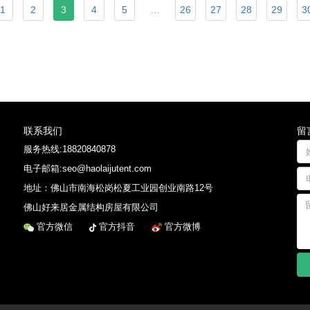
1
2
3
4
5
…
26
27
28
29
3
联系我们
留
服务热线:
18820840878
电子邮箱:seo@haolaijutent.com
地址：
佛山市南海松岗松夏工业园创业南路12号
佛山好来居金属结构房屋有限公司
官方微信
官方抖音
官方微博