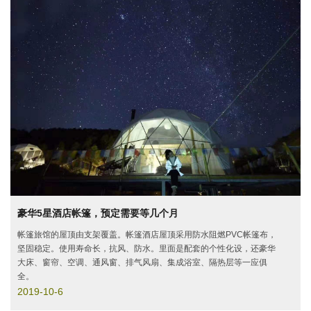
豪华5星酒店帐篷，预定需要等几个月
帐篷旅馆的屋顶由支架覆盖。帐篷酒店屋顶采用防水阻燃PVC帐篷布，
坚固稳定。使用寿命长，抗风、防水。里面是配套的个性化设，还豪华
大床、窗帘、空调、通风窗、排气风扇、集成浴室、隔热层等一应俱
全。
2019-10-6