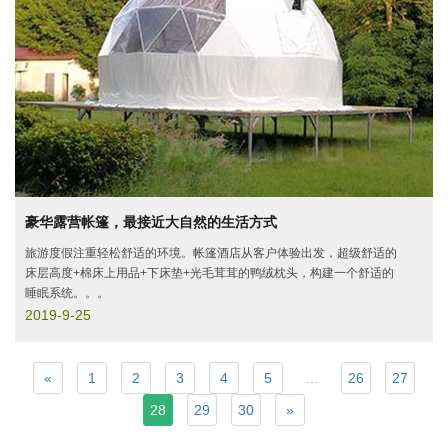
豪华露营帐篷，最接近大自然的生活方式
旅游度假注重轻松舒适的环境。帐篷酒店从客户体验出发，超级舒适的
床层高度+棉床上用品+下床垫+光毛茸茸的鸭绒枕头，构建一个舒适的
睡眠系统。。。
2019-9-25
«
1
2
3
4
5
…
26
27
28
29
30
»