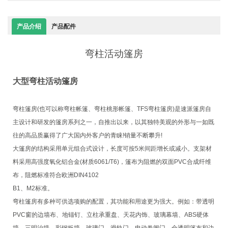
产品介绍
产品配件
弯柱活动篷房
大型弯柱活动篷房
弯柱篷房(也可以称弯柱帐篷、弯柱桃形帐篷、TFS弯柱篷房)是速派篷房自
主设计和研发的篷房系列之一，自推出以来，以其独特美观的外形与一如既
往的高品质赢得了广大国内外客户的青睐!销量不断攀升!
大篷房的结构采用单元组合式设计，长度可按5米间距增长或减小。支架材
料采用高强度氧化铝合金(材质6061/T6)，篷布为阻燃的双面PVC合成纤维
布，阻燃标准符合欧洲DIN4102
B1、M2标准。
弯柱篷房有多种可供选项购的配置，其功能和用途更为强大。例如：带透明
PVC窗的边墙布、地锚钉、立柱承重盘、天花内饰、玻璃幕墙、ABS硬体