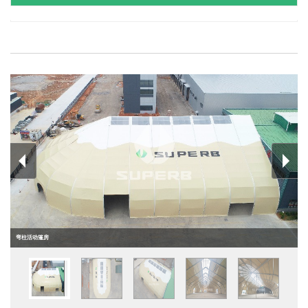
弯柱活动篷房