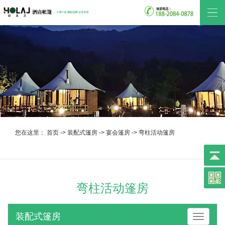
您在这里：
首页
->
装配式篷房
->
宴会篷房
->
弯柱活动篷房
弯柱活动篷房
装配式篷房
装配式篷房