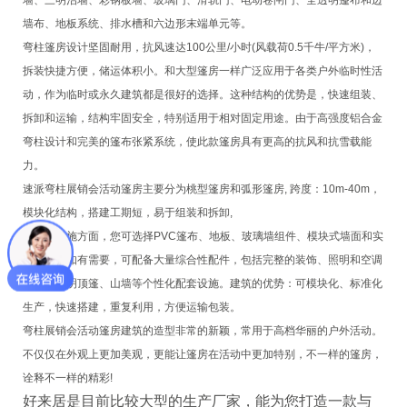
墙、三明治墙、彩钢板墙、玻璃门、滑轨门、电动卷闸门、全透明篷布和边
墙布、地板系统、排水槽和六边形末端单元等。
弯柱篷房设计坚固耐用，抗风速达100公里/小时(风载荷0.5千牛/平方米)，
拆装快捷方便，储运体积小。和大型篷房一样广泛应用于各类户外临时性活
动，作为临时或永久建筑都是很好的选择。这种结构的优势是，快速组装、
拆卸和运输，结构牢固安全，特别适用于相对固定用途。由于高强度铝合金
弯柱设计和完美的篷布张紧系统，使此款篷房具有更高的抗风和抗雪载能
力。
速派弯柱展销会活动篷房主要分为桃型篷房和弧形篷房, 跨度：10m-40m，
模块化结构，搭建工期短，易于组装和拆卸,
在配套设施方面，您可选择PVC篷布、地板、玻璃墙组件、模块式墙面和实
木门等。如有需要，可配备大量综合性配件，包括完整的装饰、照明和空调
系统，透明顶篷、山墙等个性化配套设施。建筑的优势：可模块化、标准化
生产，快速搭建，重复利用，方便运输包装。
弯柱展销会活动篷房建筑的造型非常的新颖，常用于高档华丽的户外活动。
不仅仅在外观上更加美观，更能让篷房在活动中更加特别，不一样的篷房，
诠释不一样的精彩!
好来居是目前比较大型的生产厂家，能为您打造一款与