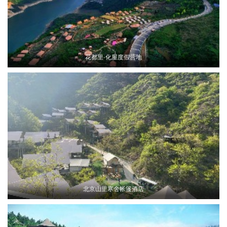
花都里·化屋度假营地
北京山里寒舍帐篷酒店