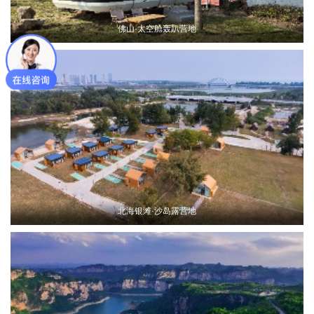
佛山·太空舱轰趴营地
北海银滩·沙岛露营地