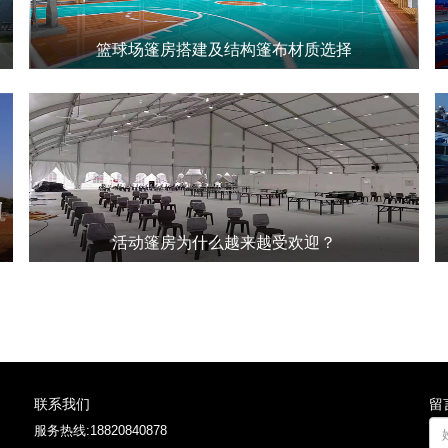
篮球场篷房搭建及结构篷布材质选择
篮球场篷房的搭建需要考虑到多个要素，包括篷房面积、高度、类
型、结构框架、篷布类型等方面。在篷房结构材料的选择中也需要
考虑到其结构的稳定性，同时需要注意篷房的防水性能。
活动篷房为什么越来越受欢迎？
活动篷房以其灵活性、快速搭建、成本效益、抵御恶劣天气以及提
升活动氛围等五大优势，成为了各类户外活动中不可或缺的临时建
筑解决方案，免受天气阻碍让你的活动能够顺利进行。
联系我们
留
服务热线:
18820840878