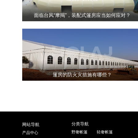
面临台风“摩羯”，装配式篷房应当如何应对？
面对台风“摩羯”等极端天气，装配式篷房凭借其快速搭建、高强度
耐用、环保可持续等优势，展现出了强大的应对能力。
篷房的防火灾措施有哪些？
篷房作为一种临时建筑，篷房防火灾措施需要从材料选择、布局与
设计、消防设施、用火管理、人员培训以及其他措施等多个方面入
手，全方位保障篷房的安全。
分类导航
网站导航
野奢帐篷
轻奢帐篷
产品中心