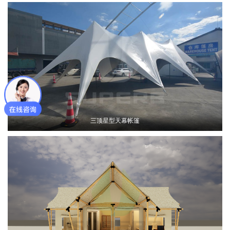
三顶星型天幕帐篷