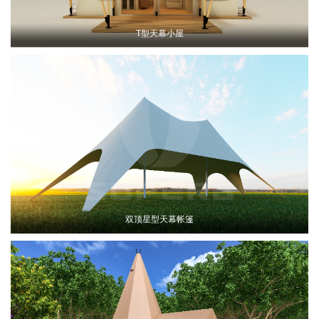
T型天幕小屋
双顶星型天幕帐篷