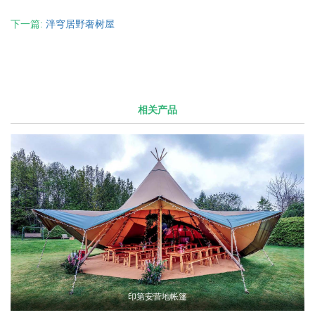
下一篇:
泮穹居野奢树屋
相关产品
印第安营地帐篷