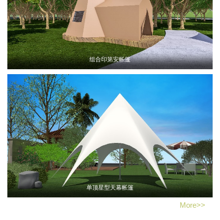
组合印第安帐篷
单顶星型天幕帐篷
More>>